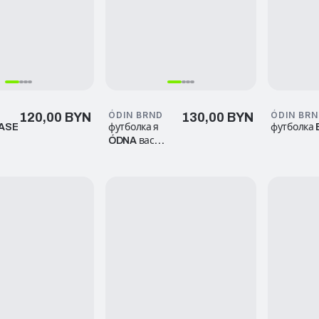
D
ÓDIN BRND
ÓDIN BR
120,00 BYN
130,00 BYN
BASE
футболка я
футболка
ÓDNA вас
много