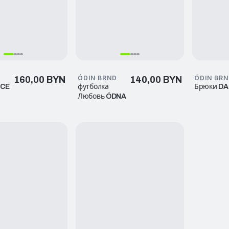
D
ÓDIN BRND
ÓDIN BR
160,00 BYN
140,00 BYN
NCE
футболка
Брюки D
Любовь ÓDNA