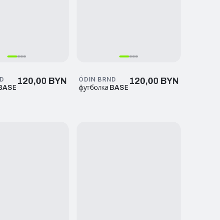
ND
ÓDIN BRND
120,00 BYN
120,00 BYN
 BASE
футболка BASE