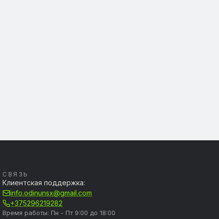
СВЯЗЬ
Клиентская поддержка:
info.odinunsx@gmail.com
+375296219282
Время работы: Пн - Пт 9:00 до 18:00