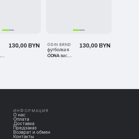
D
ÓDIN BRND
130,00 BYN
130,00 BYN
футболка я
я
ÓDNA вас
много
ИНФОРМАЦИЯ
О нас
Оплата
Доставка
Предзаказ
Возврат и обмен
Контакты