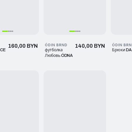
D
ÓDIN BRND
ÓDIN BR
160,00 BYN
140,00 BYN
NCE
футболка
Брюки D
Любовь ÓDNA