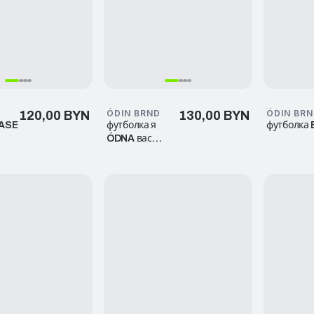
D
ÓDIN BRND
ÓDIN BR
120,00 BYN
130,00 BYN
BASE
футболка я
футболка
ÓDNA вас
много