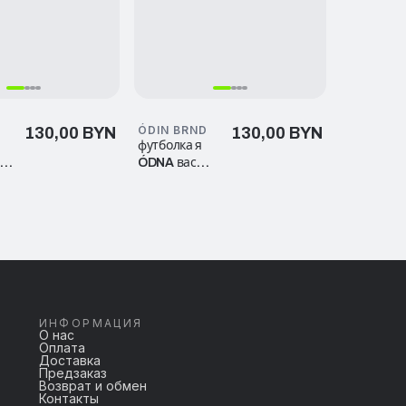
D
ÓDIN BRND
130,00 BYN
130,00 BYN
футболка я
я
ÓDNA вас
много
ИНФОРМАЦИЯ
О нас
Оплата
Доставка
Предзаказ
Возврат и обмен
Контакты