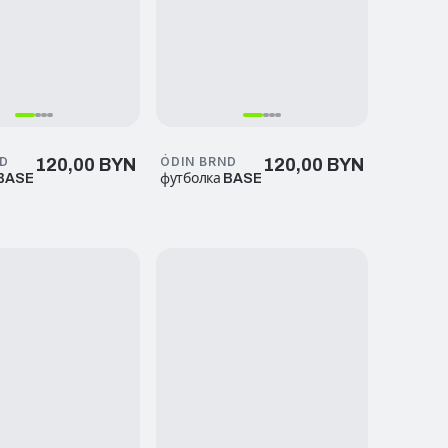
ND
ÓDIN BRND
120,00 BYN
120,00 BYN
 BASE
футболка BASE