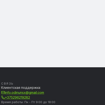
СВЯЗЬ
Клиентская поддержка:
info.odinunsx@gmail.com
+375296219282
Время работы: Пн - Пт 9:00 до 18:00